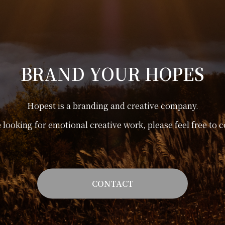
BRAND YOUR HOPES
Hopest is a branding and creative company.
e looking for emotional creative work, please feel free to c
CONTACT